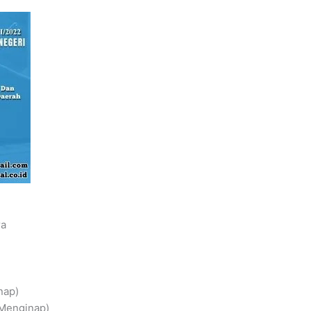
ra
nap)
 Menginap)