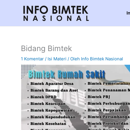
Lewati
ke
I
konten
Bidang Bimtek
1 Komentar
/
Isi Materi
/ Oleh
Info Bimtek Nasional