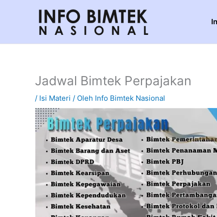
Lewati
ke
I
konten
Jadwal Bimtek Perpajakan
/
Isi Materi
/ Oleh
Info Bimtek Nasional